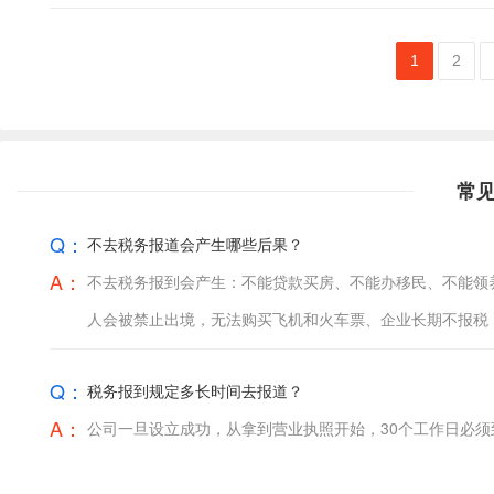
1
2
常
Q：
不去税务报道会产生哪些后果？
A：
不去税务报到会产生：不能贷款买房、不能办移民、不能领养
人会被禁止出境，无法购买飞机和火车票、企业长期不报税
Q：
税务报到规定多长时间去报道？
A：
公司一旦设立成功，从拿到营业执照开始，30个工作日必须