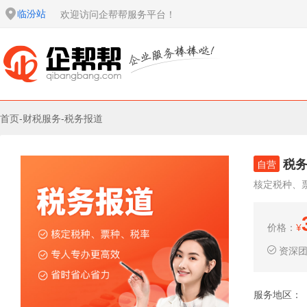
临汾站
欢迎访问企帮帮服务平台！
首页
-
财税服务
-
税务报道
税
自营
核定税种、
价格：
¥
资深
服务地区：