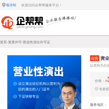
临汾站
欢迎访问企帮帮服务平台！
首页
-
资质许可
-
营业性演出许可证
营
自营
以营利为目
价格：
¥
专家
服务地区：